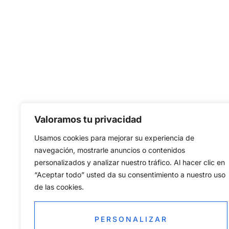
Valoramos tu privacidad
Usamos cookies para mejorar su experiencia de
navegación, mostrarle anuncios o contenidos
personalizados y analizar nuestro tráfico. Al hacer clic en
Lo que nos distingue es nuestra atención al detal
“Aceptar todo” usted da su consentimiento a nuestro uso
ningún proyecto es demasiado pequeño o demasiad
de las cookies.
misma dedicación y cuidado.
PERSONALIZAR