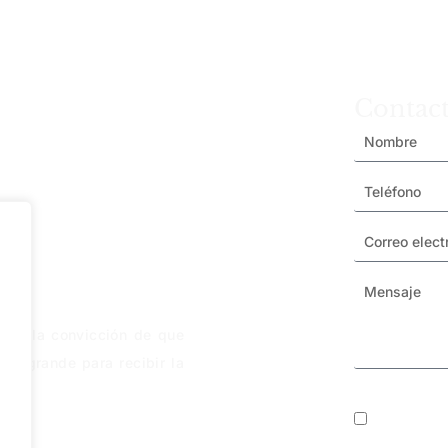
Contac
le y la convicción de que
o grande para recibir la
HE LEÍ
PRIVACID